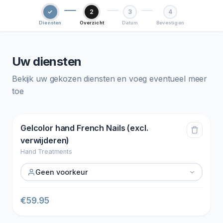
✓
2
3
4
Diensten
Overzicht
Datum
Bevestigen
Uw diensten
Bekijk uw gekozen diensten en voeg eventueel meer
toe
Gelcolor hand French Nails (excl.
verwijderen)
Hand Treatments
Geen voorkeur
€
59.95